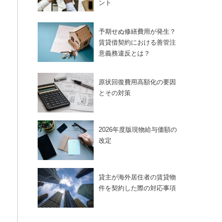
ント
予期せぬ修繕費用が発生？
賃貸借契約における善管注
意義務違反とは？
原状回復費用高額化の要因
とその対策
2026年度版現物給与価額の
改定
貸主が海外居住者の賃貸物
件を契約した際の対応事項